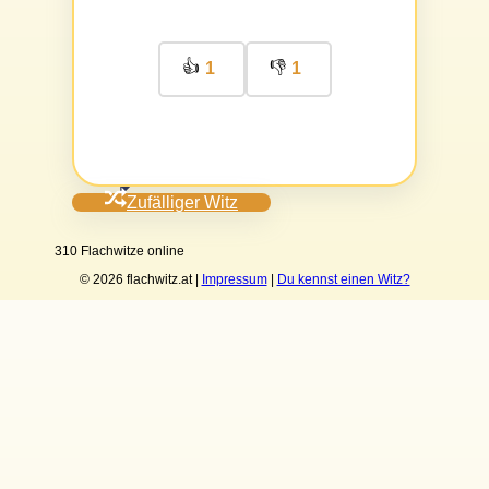
👍
👎
1
1
Zufälliger Witz
310 Flachwitze online
© 2026 flachwitz.at |
Impressum
|
Du kennst einen Witz?