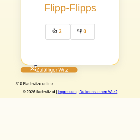
Flipp-Flipps
👍
👎
3
0
Zufälliger Witz
310 Flachwitze online
© 2026 flachwitz.at |
Impressum
|
Du kennst einen Witz?