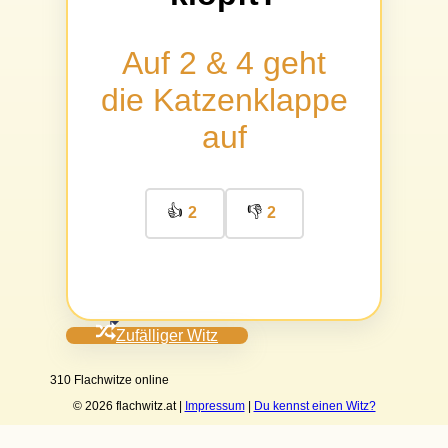
Auf 2 & 4 geht
die Katzenklappe
auf
👍
👎
2
2
Zufälliger Witz
310 Flachwitze online
© 2026 flachwitz.at |
Impressum
|
Du kennst einen Witz?