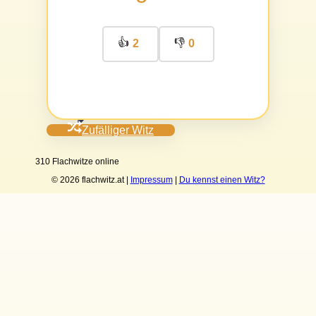
👍
👎
2
0
Zufälliger Witz
310 Flachwitze online
© 2026 flachwitz.at |
Impressum
|
Du kennst einen Witz?