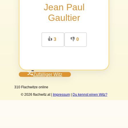
Jean Paul
Gaultier
👍
👎
3
0
Zufälliger Witz
310 Flachwitze online
© 2026 flachwitz.at |
Impressum
|
Du kennst einen Witz?