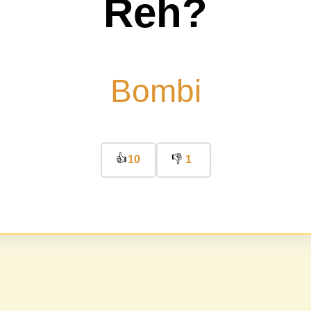
Reh?
Bombi
👍
👎
10
1