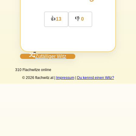
👍
👎
13
0
Zufälliger Witz
310 Flachwitze online
© 2026 flachwitz.at |
Impressum
|
Du kennst einen Witz?