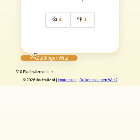
👍
👎
4
0
Zufälliger Witz
310 Flachwitze online
© 2026 flachwitz.at |
Impressum
|
Du kennst einen Witz?