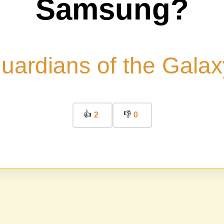
Samsung?
uardians of the Galax
👍
👎
2
0