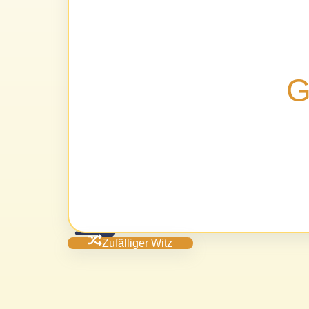
G
Zufälliger Witz