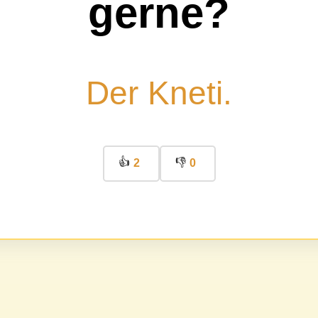
gerne?
Der Kneti.
👍
👎
2
0