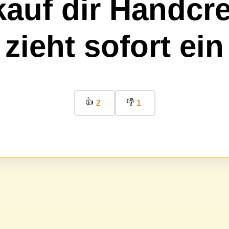
 kauf dir Handcr
zieht sofort ein
👍
👎
2
1