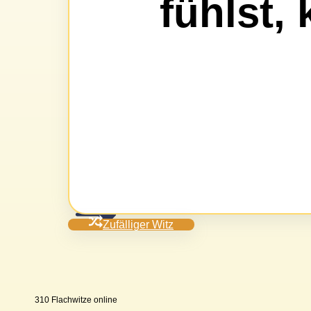
fühlst,
Zufälliger Witz
310 Flachwitze online