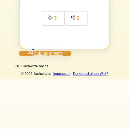
👍
👎
3
2
Zufälliger Witz
310 Flachwitze online
© 2026 flachwitz.at |
Impressum
|
Du kennst einen Witz?