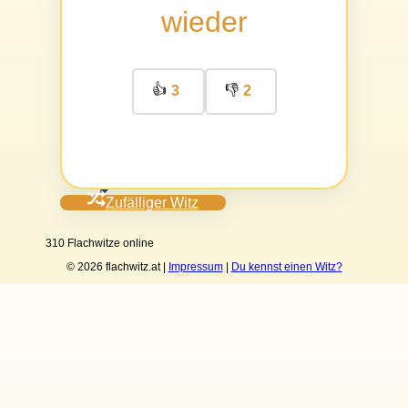
wieder
👍
👎
3
2
Zufälliger Witz
310 Flachwitze online
© 2026 flachwitz.at |
Impressum
|
Du kennst einen Witz?