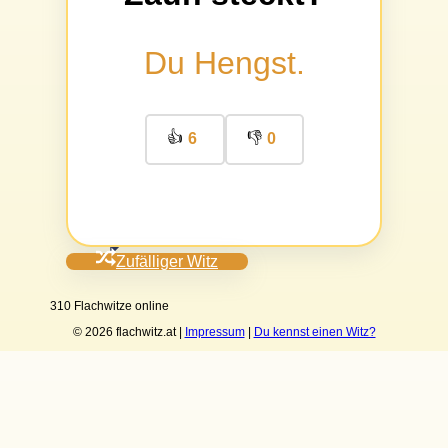
Du Hengst.
👍
👎
6
0
Zufälliger Witz
310 Flachwitze online
© 2026 flachwitz.at |
Impressum
|
Du kennst einen Witz?