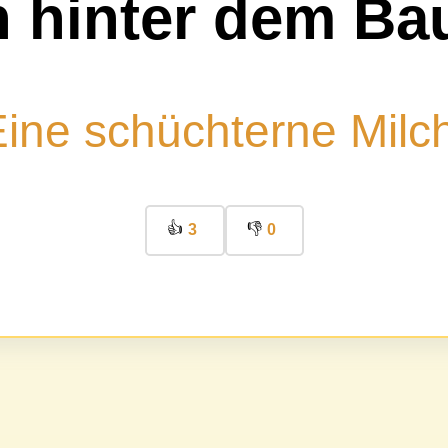
h hinter dem B
ine schüchterne Milc
👍
👎
3
0