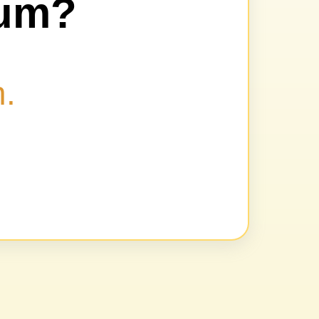
aum?
h.