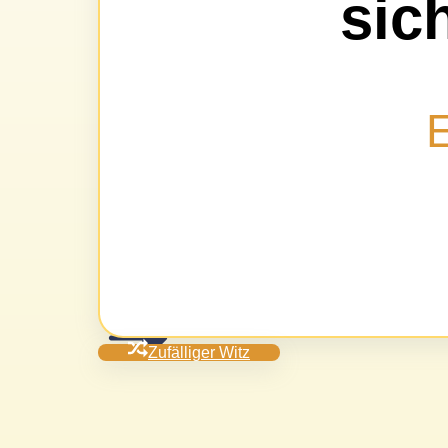
sic
E
Zufälliger Witz