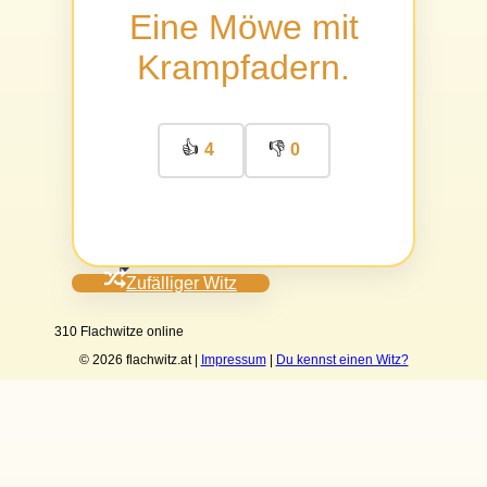
Eine Möwe mit
Krampfadern.
👍
👎
4
0
Zufälliger Witz
310 Flachwitze online
© 2026 flachwitz.at |
Impressum
|
Du kennst einen Witz?