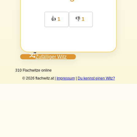
👍
👎
1
1
Zufälliger Witz
310 Flachwitze online
© 2026 flachwitz.at |
Impressum
|
Du kennst einen Witz?