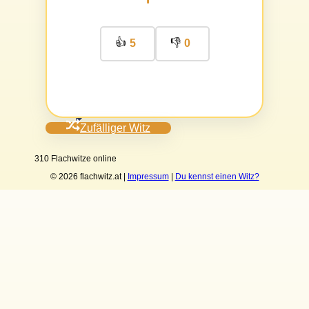
👍
👎
5
0
Zufälliger Witz
310 Flachwitze online
© 2026 flachwitz.at |
Impressum
|
Du kennst einen Witz?