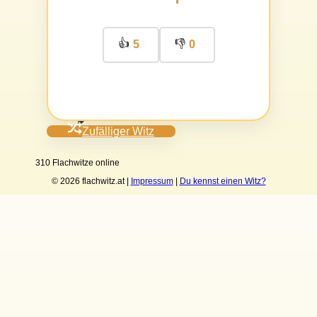
👍
👎
5
0
Zufälliger Witz
310 Flachwitze online
© 2026 flachwitz.at |
Impressum
|
Du kennst einen Witz?