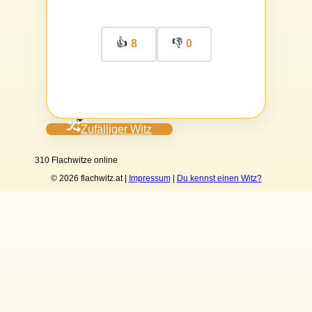
👍
👎
8
0
Zufälliger Witz
310 Flachwitze online
© 2026 flachwitz.at |
Impressum
|
Du kennst einen Witz?