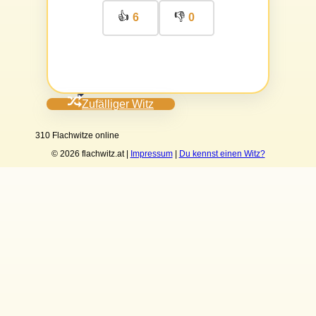
👍
👎
6
0
Zufälliger Witz
310 Flachwitze online
© 2026 flachwitz.at |
Impressum
|
Du kennst einen Witz?