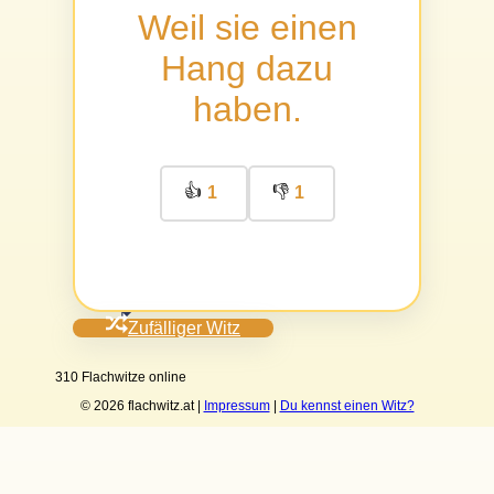
Weil sie einen
Hang dazu
haben.
👍
👎
1
1
Zufälliger Witz
310 Flachwitze online
© 2026 flachwitz.at |
Impressum
|
Du kennst einen Witz?