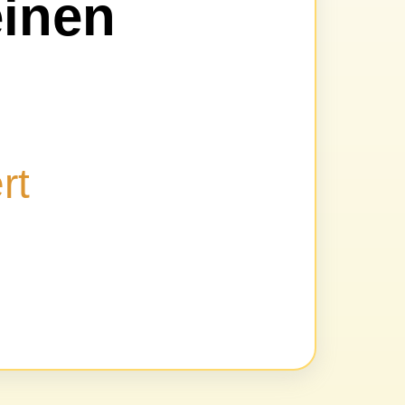
inen
?
rt