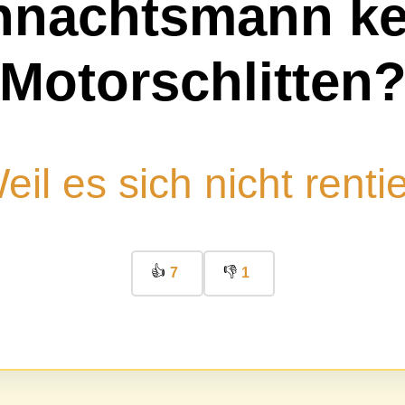
hnachtsmann ke
Motorschlitten
eil es sich nicht rentie
👍
👎
7
1