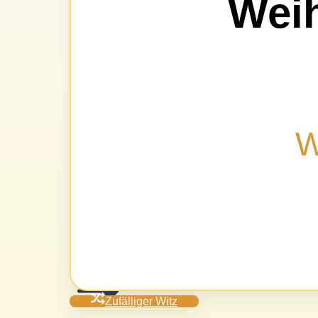
Wei
W
Zufälliger Witz