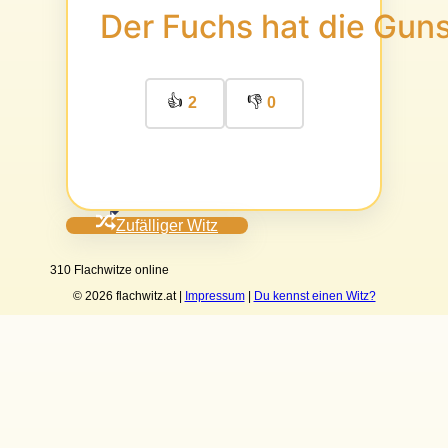
Der Fuchs hat die Gun
👍
👎
2
0
Zufälliger Witz
310 Flachwitze online
© 2026 flachwitz.at |
Impressum
|
Du kennst einen Witz?