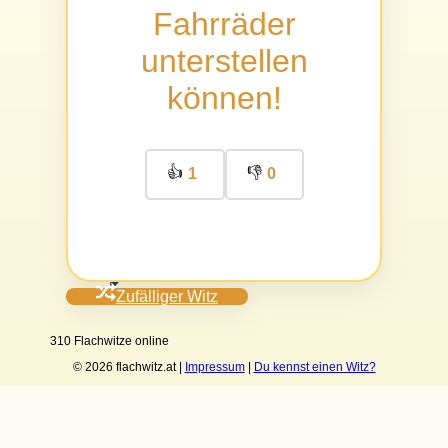
Fahrräder
unterstellen
können!
👍
👎
1
0
Zufälliger Witz
310 Flachwitze online
© 2026 flachwitz.at |
Impressum
|
Du kennst einen Witz?