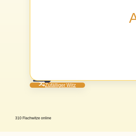
A
Zufälliger Witz
310 Flachwitze online