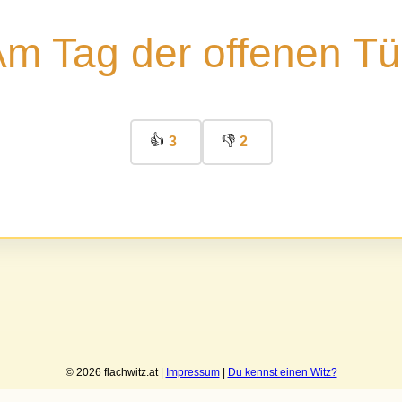
m Tag der offenen Tü
👍
👎
3
2
© 2026 flachwitz.at |
Impressum
|
Du kennst einen Witz?