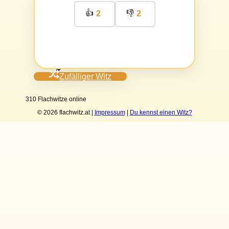
👍
👎
2
2
Zufälliger Witz
310 Flachwitze online
© 2026 flachwitz.at |
Impressum
|
Du kennst einen Witz?