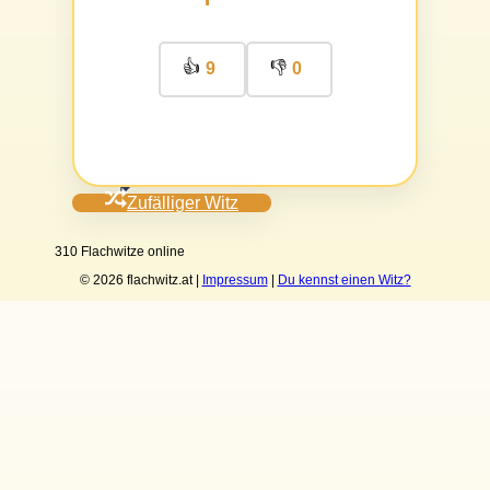
👍
👎
9
0
Zufälliger Witz
310 Flachwitze online
© 2026 flachwitz.at |
Impressum
|
Du kennst einen Witz?