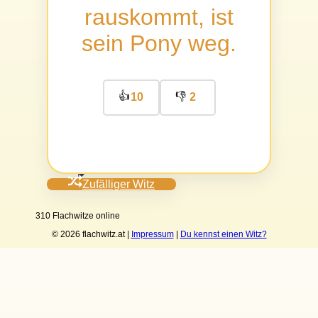
rauskommt, ist
sein Pony weg.
👍
👎
10
2
Zufälliger Witz
310 Flachwitze online
© 2026 flachwitz.at |
Impressum
|
Du kennst einen Witz?