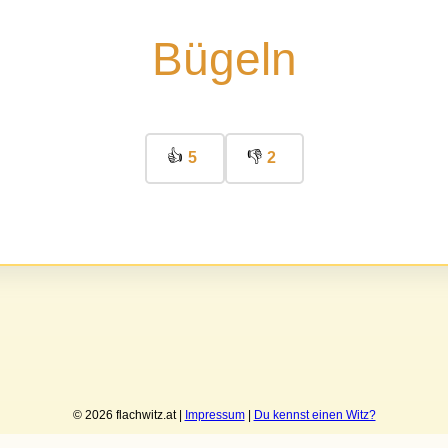
Bügeln
👍
👎
5
2
© 2026 flachwitz.at |
Impressum
|
Du kennst einen Witz?